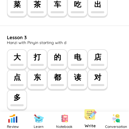
菜
茶
车
吃
出
Lesson 3
Hanzi with Pinyin starting with d
大
打
的
电
店
点
东
都
读
对
多
Write
Review
Learn
Notebook
Conversation