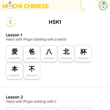
HSK1
Achievement
Lesson 1
Hanzi with Pinyin starting with a and b
Account setting
爱
爸
八
北
杯
本
不
Lesson 2
Hanzi with Pinyin starting with c